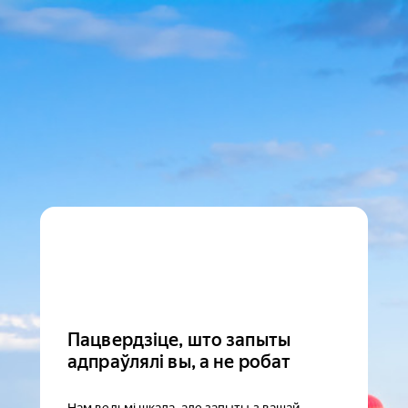
Пацвердзіце, што запыты
адпраўлялі вы, а не робат