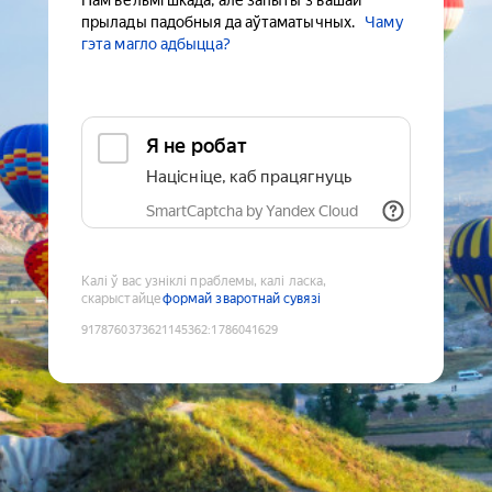
Нам вельмі шкада, але запыты з вашай
прылады падобныя да аўтаматычных.
Чаму
гэта магло адбыцца?
Я не робат
Націсніце, каб працягнуць
SmartCaptcha by Yandex Cloud
Калі ў вас узніклі праблемы, калі ласка,
скарыстайце
формай зваротнай сувязі
9178760373621145362
:
1786041629