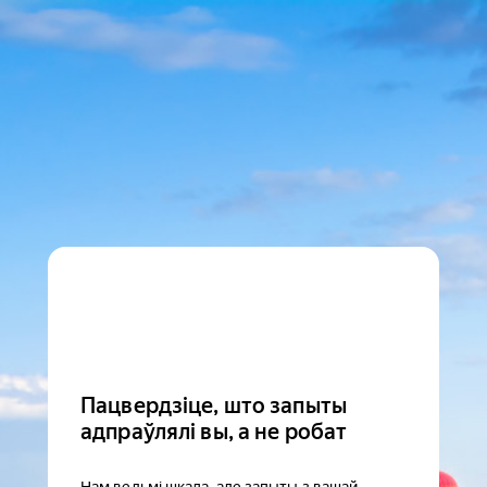
Пацвердзіце, што запыты
адпраўлялі вы, а не робат