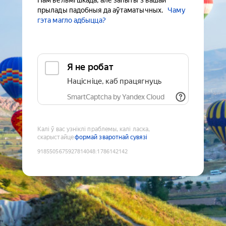
Нам вельмі шкада, але запыты з вашай
прылады падобныя да аўтаматычных.
Чаму
гэта магло адбыцца?
Я не робат
Націсніце, каб працягнуць
SmartCaptcha by Yandex Cloud
Калі ў вас узніклі праблемы, калі ласка,
скарыстайце
формай зваротнай сувязі
9185505675927814048
:
1786142142