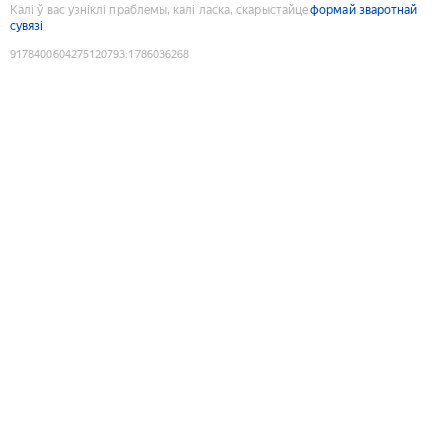
Калі ў вас узніклі праблемы, калі ласка, скарыстайце
формай зваротнай
сувязі
9178400604275120793
:
1786036268