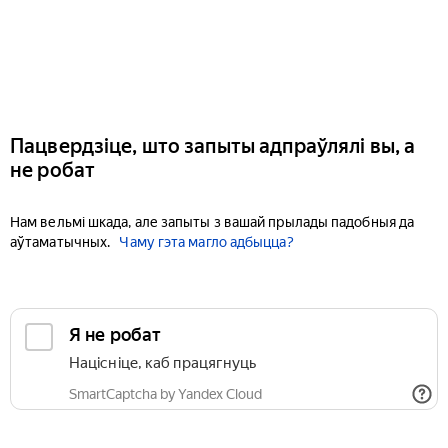
Пацвердзіце, што запыты адпраўлялі вы, а
не робат
Нам вельмі шкада, але запыты з вашай прылады падобныя да
аўтаматычных.
Чаму гэта магло адбыцца?
Я не робат
Націсніце, каб працягнуць
SmartCaptcha by Yandex Cloud