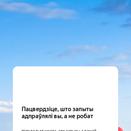
Пацвердзіце, што запыты
адпраўлялі вы, а не робат