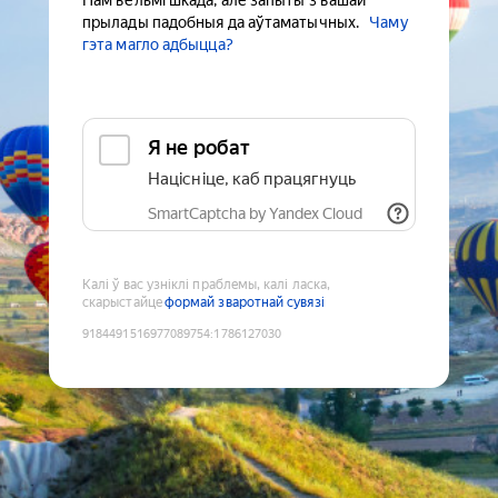
Нам вельмі шкада, але запыты з вашай
прылады падобныя да аўтаматычных.
Чаму
гэта магло адбыцца?
Я не робат
Націсніце, каб працягнуць
SmartCaptcha by Yandex Cloud
Калі ў вас узніклі праблемы, калі ласка,
скарыстайце
формай зваротнай сувязі
9184491516977089754
:
1786127030