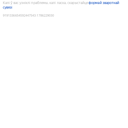
Калі ў вас узніклі праблемы, калі ласка, скарыстайце
формай зваротнай
сувязі
9191336654592447543
:
1786229030