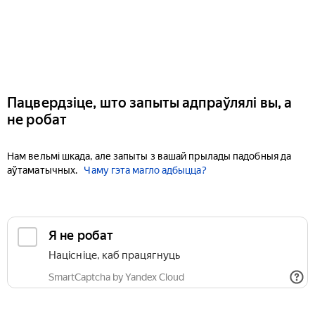
Пацвердзіце, што запыты адпраўлялі вы, а
не робат
Нам вельмі шкада, але запыты з вашай прылады падобныя да
аўтаматычных.
Чаму гэта магло адбыцца?
Я не робат
Націсніце, каб працягнуць
SmartCaptcha by Yandex Cloud