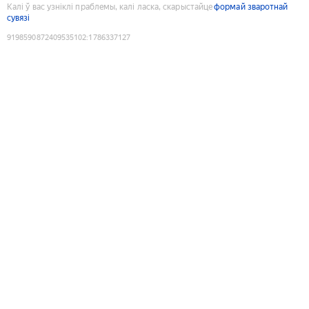
Калі ў вас узніклі праблемы, калі ласка, скарыстайце
формай зваротнай
сувязі
9198590872409535102
:
1786337127