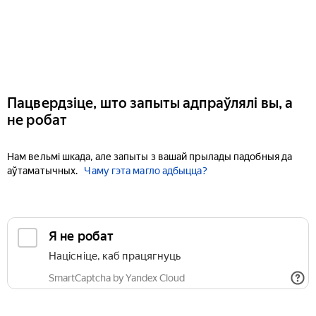
Пацвердзіце, што запыты адпраўлялі вы, а
не робат
Нам вельмі шкада, але запыты з вашай прылады падобныя да
аўтаматычных.
Чаму гэта магло адбыцца?
Я не робат
Націсніце, каб працягнуць
SmartCaptcha by Yandex Cloud