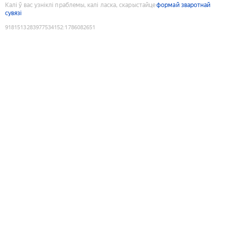
Калі ў вас узніклі праблемы, калі ласка, скарыстайце
формай зваротнай
сувязі
9181513283977534152
:
1786082651