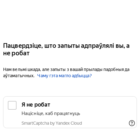
Пацвердзіце, што запыты адпраўлялі вы, а
не робат
Нам вельмі шкада, але запыты з вашай прылады падобныя да
аўтаматычных.
Чаму гэта магло адбыцца?
Я не робат
Націсніце, каб працягнуць
SmartCaptcha by Yandex Cloud