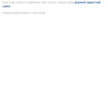
Калі ў вас узніклі праблемы, калі ласка, скарыстайце
формай зваротнай
сувязі
9186622263875786875
:
1786158780