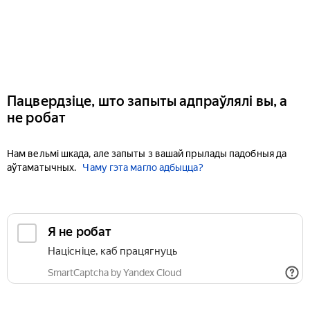
Пацвердзіце, што запыты адпраўлялі вы, а
не робат
Нам вельмі шкада, але запыты з вашай прылады падобныя да
аўтаматычных.
Чаму гэта магло адбыцца?
Я не робат
Націсніце, каб працягнуць
SmartCaptcha by Yandex Cloud