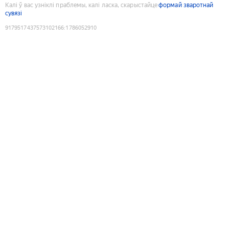
Калі ў вас узніклі праблемы, калі ласка, скарыстайце
формай зваротнай
сувязі
9179517437573102166
:
1786052910