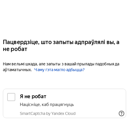
Пацвердзіце, што запыты адпраўлялі вы, а
не робат
Нам вельмі шкада, але запыты з вашай прылады падобныя да
аўтаматычных.
Чаму гэта магло адбыцца?
Я не робат
Націсніце, каб працягнуць
SmartCaptcha by Yandex Cloud