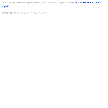
Калі ў вас узніклі праблемы, калі ласка, скарыстайце
формай зваротнай
сувязі
9194118893269686953
:
1786270489