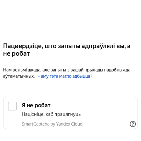
Пацвердзіце, што запыты адпраўлялі вы, а
не робат
Нам вельмі шкада, але запыты з вашай прылады падобныя да
аўтаматычных.
Чаму гэта магло адбыцца?
Я не робат
Націсніце, каб працягнуць
SmartCaptcha by Yandex Cloud