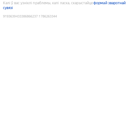
Калі ў вас узніклі праблемы, калі ласка, скарыстайце
формай зваротнай
сувязі
9193639433386866237
:
1786263344