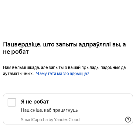
Пацвердзіце, што запыты адпраўлялі вы, а
не робат
Нам вельмі шкада, але запыты з вашай прылады падобныя да
аўтаматычных.
Чаму гэта магло адбыцца?
Я не робат
Націсніце, каб працягнуць
SmartCaptcha by Yandex Cloud