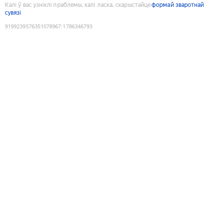
Калі ў вас узніклі праблемы, калі ласка, скарыстайце
формай зваротнай
сувязі
9199239576351078967
:
1786346793