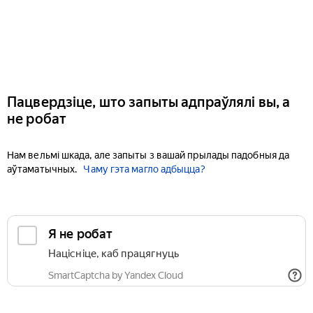
Пацвердзіце, што запыты адпраўлялі вы, а
не робат
Нам вельмі шкада, але запыты з вашай прылады падобныя да
аўтаматычных.
Чаму гэта магло адбыцца?
Я не робат
Націсніце, каб працягнуць
SmartCaptcha by Yandex Cloud