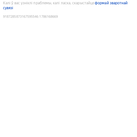
Калі ў вас узніклі праблемы, калі ласка, скарыстайце
формай зваротнай
сувязі
9187285873167595546
:
1786168669