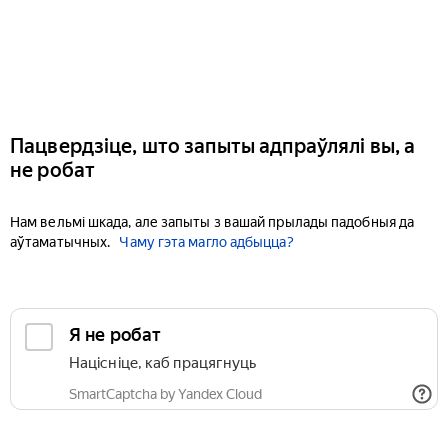
Пацвердзіце, што запыты адпраўлялі вы, а
не робат
Нам вельмі шкада, але запыты з вашай прылады падобныя да
аўтаматычных.
Чаму гэта магло адбыцца?
Я не робат
Націсніце, каб працягнуць
SmartCaptcha by Yandex Cloud