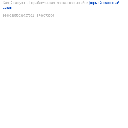
Калі ў вас узніклі праблемы, калі ласка, скарыстайце
формай зваротнай
сувязі
9180899580397378321
:
1786073506