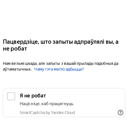
Пацвердзіце, што запыты адпраўлялі вы, а
не робат
Нам вельмі шкада, але запыты з вашай прылады падобныя да
аўтаматычных.
Чаму гэта магло адбыцца?
Я не робат
Націсніце, каб працягнуць
SmartCaptcha by Yandex Cloud