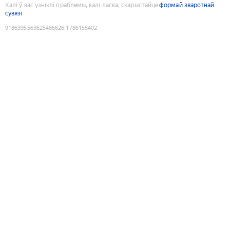
Калі ў вас узніклі праблемы, калі ласка, скарыстайце
формай зваротнай
сувязі
9186395563625486626
:
1786155402