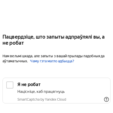
Пацвердзіце, што запыты адпраўлялі вы, а
не робат
Нам вельмі шкада, але запыты з вашай прылады падобныя да
аўтаматычных.
Чаму гэта магло адбыцца?
Я не робат
Націсніце, каб працягнуць
SmartCaptcha by Yandex Cloud