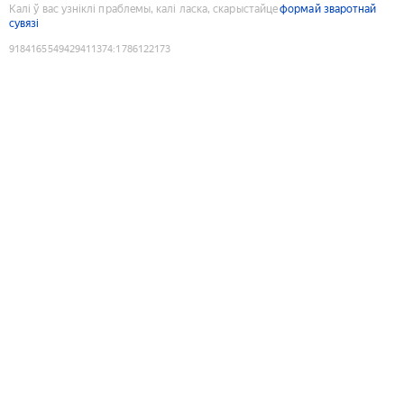
Калі ў вас узніклі праблемы, калі ласка, скарыстайце
формай зваротнай
сувязі
9184165549429411374
:
1786122173