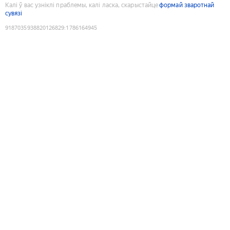
Калі ў вас узніклі праблемы, калі ласка, скарыстайце
формай зваротнай
сувязі
9187035938820126829
:
1786164945