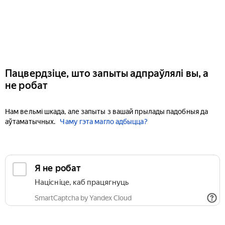
Пацвердзіце, што запыты адпраўлялі вы, а
не робат
Нам вельмі шкада, але запыты з вашай прылады падобныя да
аўтаматычных.
Чаму гэта магло адбыцца?
Я не робат
Націсніце, каб працягнуць
SmartCaptcha by Yandex Cloud