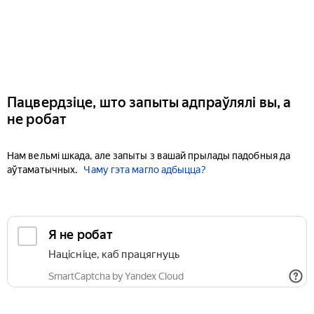
Пацвердзіце, што запыты адпраўлялі вы, а
не робат
Нам вельмі шкада, але запыты з вашай прылады падобныя да
аўтаматычных.
Чаму гэта магло адбыцца?
Я не робат
Націсніце, каб працягнуць
SmartCaptcha by Yandex Cloud