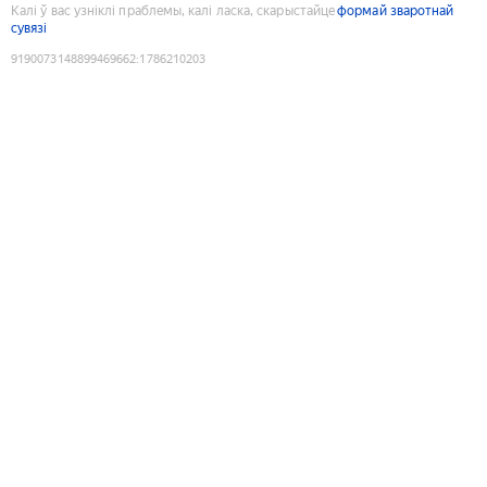
Калі ў вас узніклі праблемы, калі ласка, скарыстайце
формай зваротнай
сувязі
9190073148899469662
:
1786210203