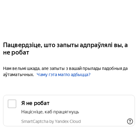
Пацвердзіце, што запыты адпраўлялі вы, а
не робат
Нам вельмі шкада, але запыты з вашай прылады падобныя да
аўтаматычных.
Чаму гэта магло адбыцца?
Я не робат
Націсніце, каб працягнуць
SmartCaptcha by Yandex Cloud