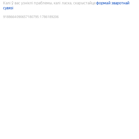
Калі ў вас узніклі праблемы, калі ласка, скарыстайце
формай зваротнай
сувязі
9188664090657180795
:
1786189206