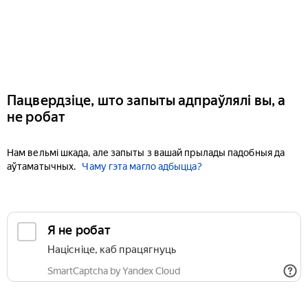
Пацвердзіце, што запыты адпраўлялі вы, а
не робат
Нам вельмі шкада, але запыты з вашай прылады падобныя да
аўтаматычных.
Чаму гэта магло адбыцца?
Я не робат
Націсніце, каб працягнуць
SmartCaptcha by Yandex Cloud