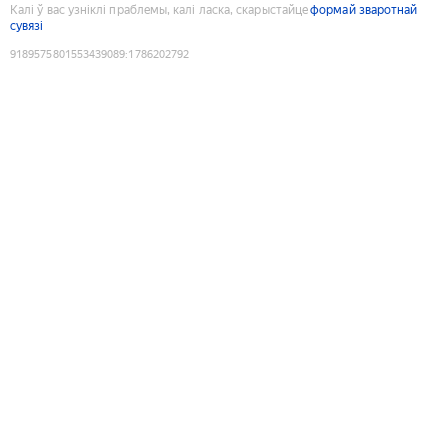
Калі ў вас узніклі праблемы, калі ласка, скарыстайце
формай зваротнай
сувязі
9189575801553439089
:
1786202792