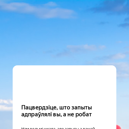
Пацвердзіце, што запыты
адпраўлялі вы, а не робат