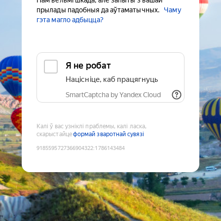
Нам вельмі шкада, але запыты з вашай
прылады падобныя да аўтаматычных.
Чаму
гэта магло адбыцца?
Я не робат
Націсніце, каб працягнуць
SmartCaptcha by Yandex Cloud
Калі ў вас узніклі праблемы, калі ласка,
скарыстайце
формай зваротнай сувязі
9185595727366904322
:
1786143484