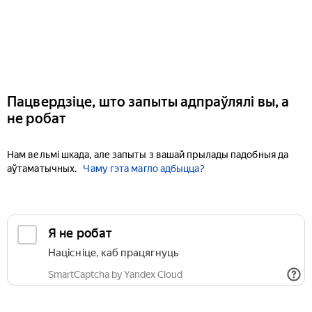
Пацвердзіце, што запыты адпраўлялі вы, а
не робат
Нам вельмі шкада, але запыты з вашай прылады падобныя да
аўтаматычных.
Чаму гэта магло адбыцца?
Я не робат
Націсніце, каб працягнуць
SmartCaptcha by Yandex Cloud