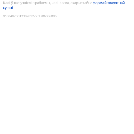
Калі ў вас узніклі праблемы, калі ласка, скарыстайце
формай зваротнай
сувязі
9180402301230281272
:
1786066096