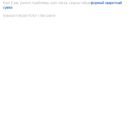
Калі ў вас узніклі праблемы, калі ласка, скарыстайце
формай зваротнай
сувязі
9184343178538175767
:
1786124819