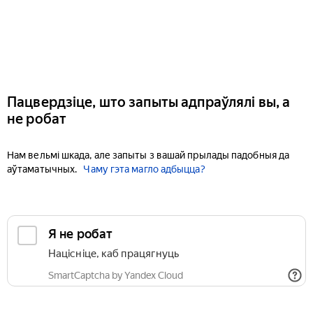
Пацвердзіце, што запыты адпраўлялі вы, а
не робат
Нам вельмі шкада, але запыты з вашай прылады падобныя да
аўтаматычных.
Чаму гэта магло адбыцца?
Я не робат
Націсніце, каб працягнуць
SmartCaptcha by Yandex Cloud