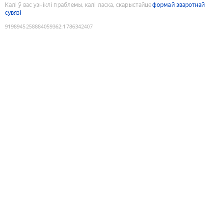
Калі ў вас узніклі праблемы, калі ласка, скарыстайце
формай зваротнай
сувязі
9198945258884059362
:
1786342407