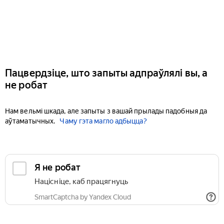
Пацвердзіце, што запыты адпраўлялі вы, а
не робат
Нам вельмі шкада, але запыты з вашай прылады падобныя да
аўтаматычных.
Чаму гэта магло адбыцца?
Я не робат
Націсніце, каб працягнуць
SmartCaptcha by Yandex Cloud