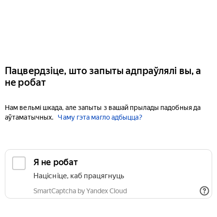
Пацвердзіце, што запыты адпраўлялі вы, а
не робат
Нам вельмі шкада, але запыты з вашай прылады падобныя да
аўтаматычных.
Чаму гэта магло адбыцца?
Я не робат
Націсніце, каб працягнуць
SmartCaptcha by Yandex Cloud