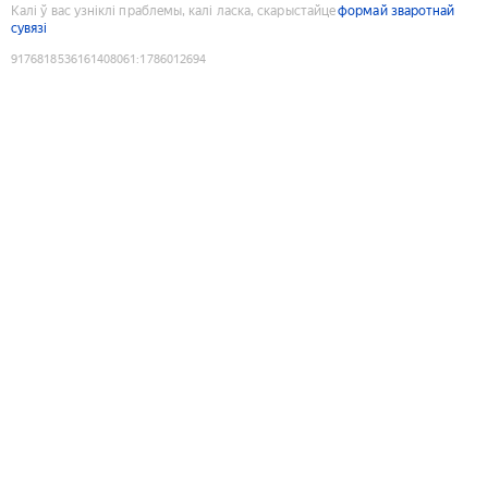
Калі ў вас узніклі праблемы, калі ласка, скарыстайце
формай зваротнай
сувязі
9176818536161408061
:
1786012694