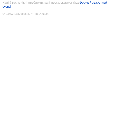
Калі ў вас узніклі праблемы, калі ласка, скарыстайце
формай зваротнай
сувязі
9193457637688883177
:
1786260635