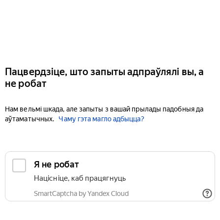
Пацвердзіце, што запыты адпраўлялі вы, а
не робат
Нам вельмі шкада, але запыты з вашай прылады падобныя да
аўтаматычных.
Чаму гэта магло адбыцца?
Я не робат
Націсніце, каб працягнуць
SmartCaptcha by Yandex Cloud