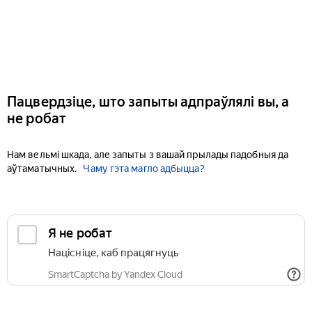
Пацвердзіце, што запыты адпраўлялі вы, а
не робат
Нам вельмі шкада, але запыты з вашай прылады падобныя да
аўтаматычных.
Чаму гэта магло адбыцца?
Я не робат
Націсніце, каб працягнуць
SmartCaptcha by Yandex Cloud