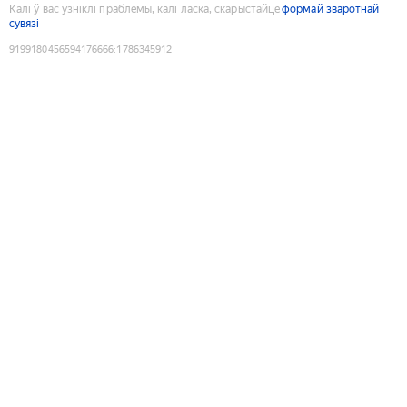
Калі ў вас узніклі праблемы, калі ласка, скарыстайце
формай зваротнай
сувязі
9199180456594176666
:
1786345912