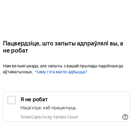
Пацвердзіце, што запыты адпраўлялі вы, а
не робат
Нам вельмі шкада, але запыты з вашай прылады падобныя да
аўтаматычных.
Чаму гэта магло адбыцца?
Я не робат
Націсніце, каб працягнуць
SmartCaptcha by Yandex Cloud