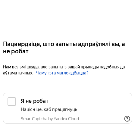
Пацвердзіце, што запыты адпраўлялі вы, а
не робат
Нам вельмі шкада, але запыты з вашай прылады падобныя да
аўтаматычных.
Чаму гэта магло адбыцца?
Я не робат
Націсніце, каб працягнуць
SmartCaptcha by Yandex Cloud