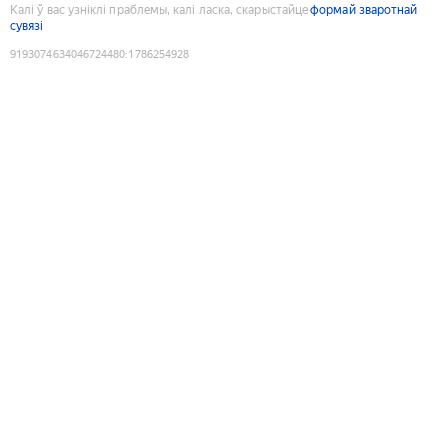
Калі ў вас узніклі праблемы, калі ласка, скарыстайце
формай зваротнай
сувязі
9193074634046724480
:
1786254928