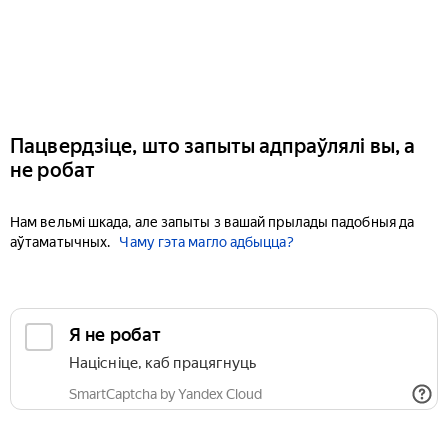
Пацвердзіце, што запыты адпраўлялі вы, а
не робат
Нам вельмі шкада, але запыты з вашай прылады падобныя да
аўтаматычных.
Чаму гэта магло адбыцца?
Я не робат
Націсніце, каб працягнуць
SmartCaptcha by Yandex Cloud