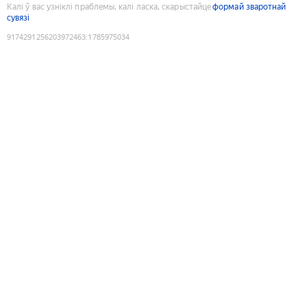
Калі ў вас узніклі праблемы, калі ласка, скарыстайце
формай зваротнай
сувязі
9174291256203972463
:
1785975034