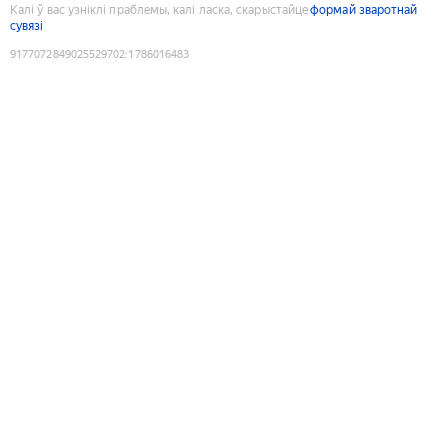
Калі ў вас узніклі праблемы, калі ласка, скарыстайце
формай зваротнай
сувязі
9177072849025529702
:
1786016483