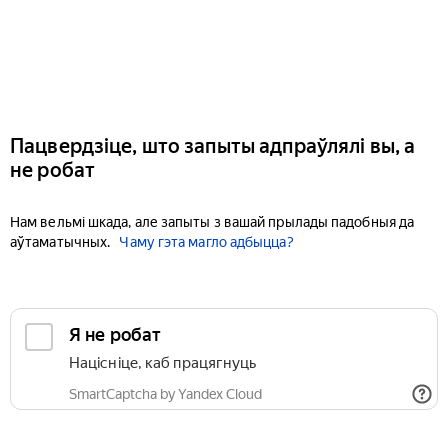
Пацвердзіце, што запыты адпраўлялі вы, а
не робат
Нам вельмі шкада, але запыты з вашай прылады падобныя да
аўтаматычных.
Чаму гэта магло адбыцца?
Я не робат
Націсніце, каб працягнуць
SmartCaptcha by Yandex Cloud