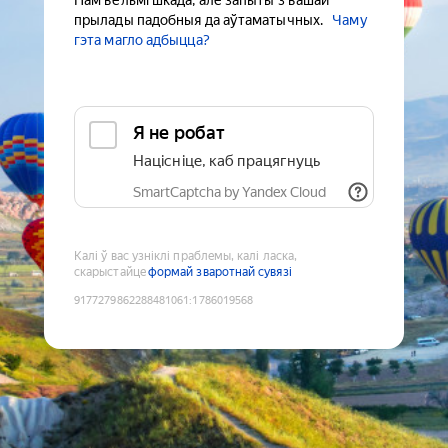
Нам вельмі шкада, але запыты з вашай
прылады падобныя да аўтаматычных.
Чаму
гэта магло адбыцца?
Я не робат
Націсніце, каб працягнуць
SmartCaptcha by Yandex Cloud
Калі ў вас узніклі праблемы, калі ласка,
скарыстайце
формай зваротнай сувязі
9177279862288481061
:
1786019568