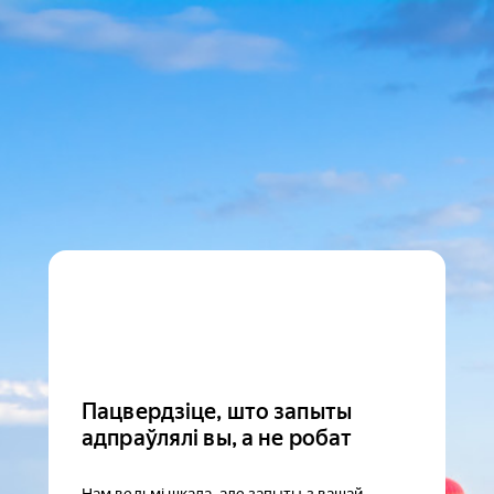
Пацвердзіце, што запыты
адпраўлялі вы, а не робат