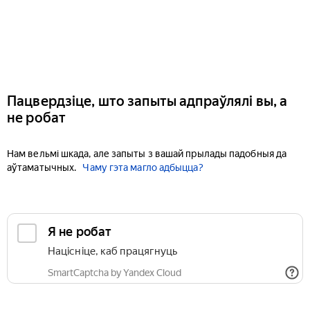
Пацвердзіце, што запыты адпраўлялі вы, а
не робат
Нам вельмі шкада, але запыты з вашай прылады падобныя да
аўтаматычных.
Чаму гэта магло адбыцца?
Я не робат
Націсніце, каб працягнуць
SmartCaptcha by Yandex Cloud