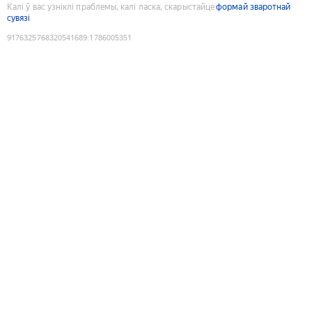
Калі ў вас узніклі праблемы, калі ласка, скарыстайце
формай зваротнай
сувязі
9176325768320541689
:
1786005351