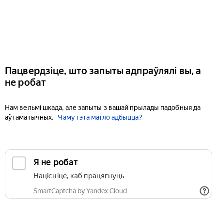
Пацвердзіце, што запыты адпраўлялі вы, а
не робат
Нам вельмі шкада, але запыты з вашай прылады падобныя да
аўтаматычных.
Чаму гэта магло адбыцца?
Я не робат
Націсніце, каб працягнуць
SmartCaptcha by Yandex Cloud