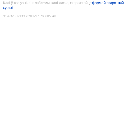
Калі ў вас узніклі праблемы, калі ласка, скарыстайце
формай зваротнай
сувязі
9176325071396820029
:
1786005340