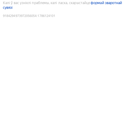
Калі ў вас узніклі праблемы, калі ласка, скарыстайце
формай зваротнай
сувязі
9184294973972056054
:
1786124101