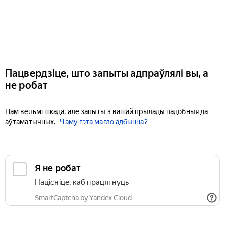
Пацвердзіце, што запыты адпраўлялі вы, а
не робат
Нам вельмі шкада, але запыты з вашай прылады падобныя да
аўтаматычных.
Чаму гэта магло адбыцца?
Я не робат
Націсніце, каб працягнуць
SmartCaptcha by Yandex Cloud