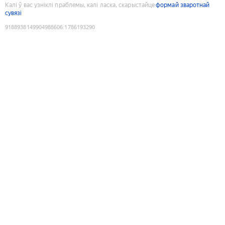
Калі ў вас узніклі праблемы, калі ласка, скарыстайце
формай зваротнай
сувязі
9188938149904988606
:
1786193290