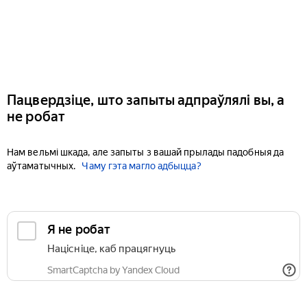
Пацвердзіце, што запыты адпраўлялі вы, а
не робат
Нам вельмі шкада, але запыты з вашай прылады падобныя да
аўтаматычных.
Чаму гэта магло адбыцца?
Я не робат
Націсніце, каб працягнуць
SmartCaptcha by Yandex Cloud