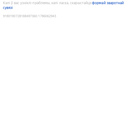
Калі ў вас узніклі праблемы, калі ласка, скарыстайце
формай зваротнай
сувязі
9180190728188497360
:
1786062943