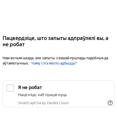
Пацвердзіце, што запыты адпраўлялі вы, а
не робат
Нам вельмі шкада, але запыты з вашай прылады падобныя да
аўтаматычных.
Чаму гэта магло адбыцца?
Я не робат
Націсніце, каб працягнуць
SmartCaptcha by Yandex Cloud