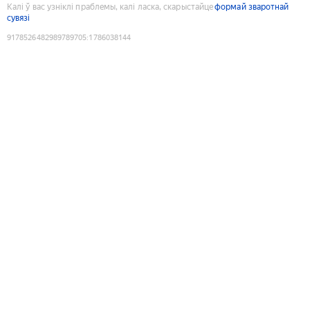
Калі ў вас узніклі праблемы, калі ласка, скарыстайце
формай зваротнай
сувязі
9178526482989789705
:
1786038144