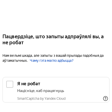
Пацвердзіце, што запыты адпраўлялі вы, а
не робат
Нам вельмі шкада, але запыты з вашай прылады падобныя да
аўтаматычных.
Чаму гэта магло адбыцца?
Я не робат
Націсніце, каб працягнуць
SmartCaptcha by Yandex Cloud