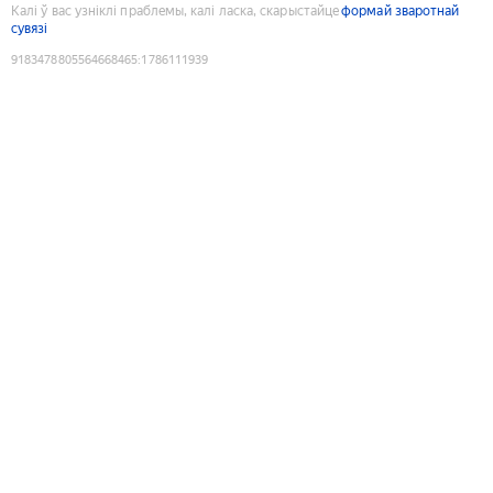
Калі ў вас узніклі праблемы, калі ласка, скарыстайце
формай зваротнай
сувязі
9183478805564668465
:
1786111939