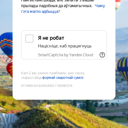
Нам вельмі шкада, але запыты з вашай
прылады падобныя да аўтаматычных.
Чаму
гэта магло адбыцца?
Я не робат
Націсніце, каб працягнуць
SmartCaptcha by Yandex Cloud
Калі ў вас узніклі праблемы, калі ласка,
скарыстайце
формай зваротнай сувязі
9174985441634554093
:
1785985378