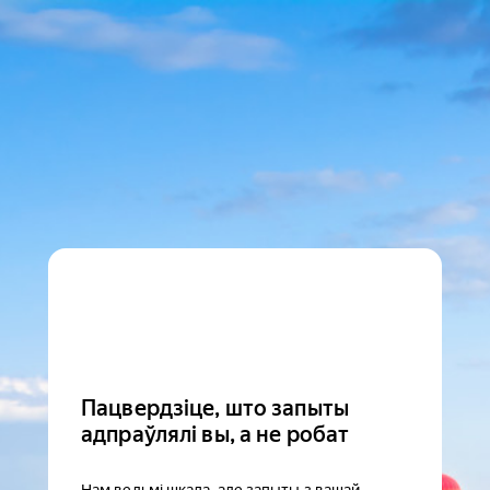
Пацвердзіце, што запыты
адпраўлялі вы, а не робат