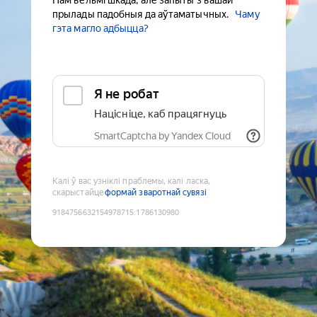
Нам вельмі шкада, але запыты з вашай
прылады падобныя да аўтаматычных.
Чаму
гэта магло адбыцца?
Я не робат
Націсніце, каб працягнуць
SmartCaptcha by Yandex Cloud
Калі ў вас узніклі праблемы, калі ласка,
скарыстайце
формай зваротнай сувязі
9184756632154978715
:
1786130980