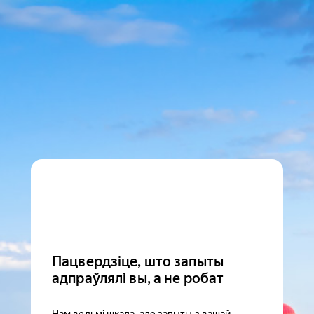
Пацвердзіце, што запыты
адпраўлялі вы, а не робат