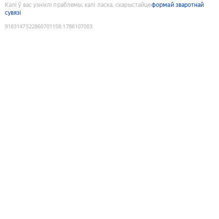
Калі ў вас узніклі праблемы, калі ласка, скарыстайце
формай зваротнай
сувязі
9183147522860701158
:
1786107003