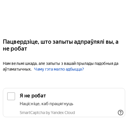
Пацвердзіце, што запыты адпраўлялі вы, а
не робат
Нам вельмі шкада, але запыты з вашай прылады падобныя да
аўтаматычных.
Чаму гэта магло адбыцца?
Я не робат
Націсніце, каб працягнуць
SmartCaptcha by Yandex Cloud