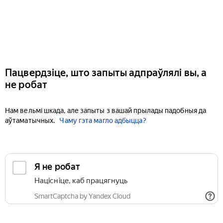
Пацвердзіце, што запыты адпраўлялі вы, а
не робат
Нам вельмі шкада, але запыты з вашай прылады падобныя да
аўтаматычных.
Чаму гэта магло адбыцца?
Я не робат
Націсніце, каб працягнуць
SmartCaptcha by Yandex Cloud