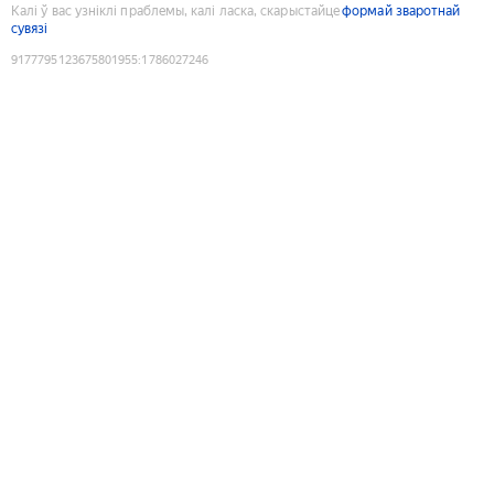
Калі ў вас узніклі праблемы, калі ласка, скарыстайце
формай зваротнай
сувязі
9177795123675801955
:
1786027246