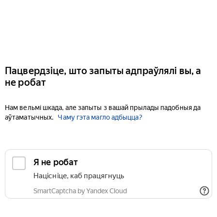
Пацвердзіце, што запыты адпраўлялі вы, а
не робат
Нам вельмі шкада, але запыты з вашай прылады падобныя да
аўтаматычных.
Чаму гэта магло адбыцца?
Я не робат
Націсніце, каб працягнуць
SmartCaptcha by Yandex Cloud