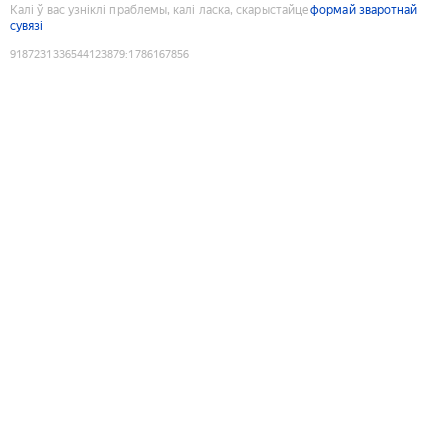
Калі ў вас узніклі праблемы, калі ласка, скарыстайце
формай зваротнай
сувязі
9187231336544123879
:
1786167856