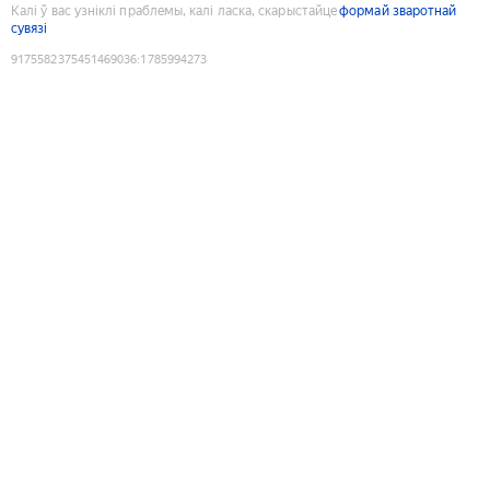
Калі ў вас узніклі праблемы, калі ласка, скарыстайце
формай зваротнай
сувязі
9175582375451469036
:
1785994273