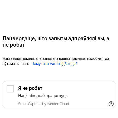
Пацвердзіце, што запыты адпраўлялі вы, а
не робат
Нам вельмі шкада, але запыты з вашай прылады падобныя да
аўтаматычных.
Чаму гэта магло адбыцца?
Я не робат
Націсніце, каб працягнуць
SmartCaptcha by Yandex Cloud