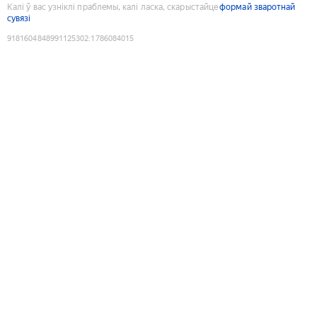
Калі ў вас узніклі праблемы, калі ласка, скарыстайце
формай зваротнай
сувязі
9181604848991125302
:
1786084015