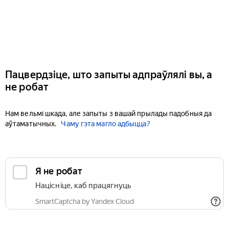
Пацвердзіце, што запыты адпраўлялі вы, а
не робат
Нам вельмі шкада, але запыты з вашай прылады падобныя да
аўтаматычных.
Чаму гэта магло адбыцца?
Я не робат
Націсніце, каб працягнуць
SmartCaptcha by Yandex Cloud