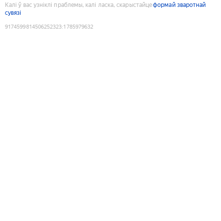
Калі ў вас узніклі праблемы, калі ласка, скарыстайце
формай зваротнай
сувязі
9174599814506252323
:
1785979632