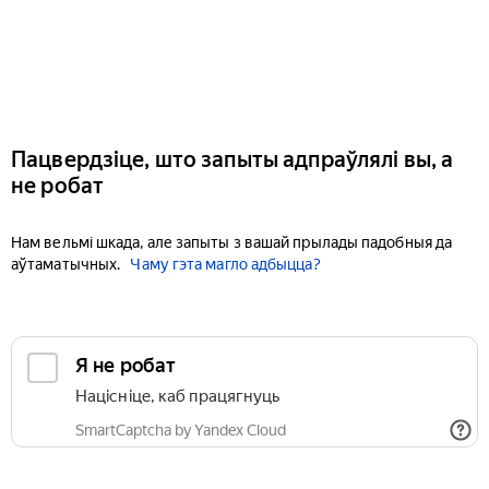
Пацвердзіце, што запыты адпраўлялі вы, а
не робат
Нам вельмі шкада, але запыты з вашай прылады падобныя да
аўтаматычных.
Чаму гэта магло адбыцца?
Я не робат
Націсніце, каб працягнуць
SmartCaptcha by Yandex Cloud