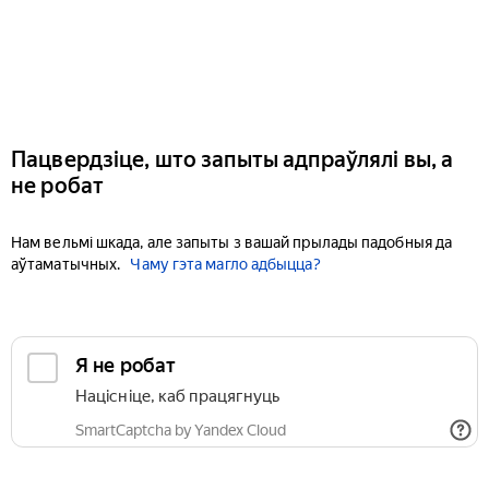
Пацвердзіце, што запыты адпраўлялі вы, а
не робат
Нам вельмі шкада, але запыты з вашай прылады падобныя да
аўтаматычных.
Чаму гэта магло адбыцца?
Я не робат
Націсніце, каб працягнуць
SmartCaptcha by Yandex Cloud