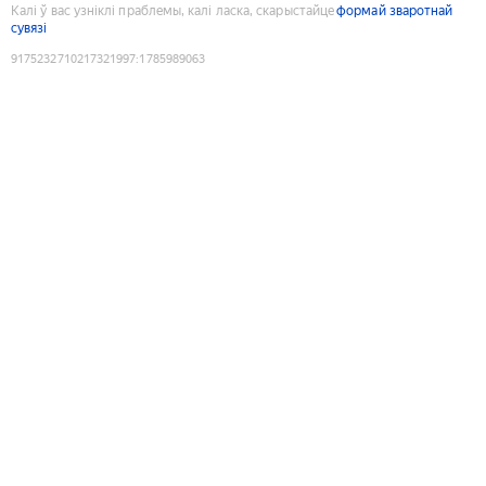
Калі ў вас узніклі праблемы, калі ласка, скарыстайце
формай зваротнай
сувязі
9175232710217321997
:
1785989063