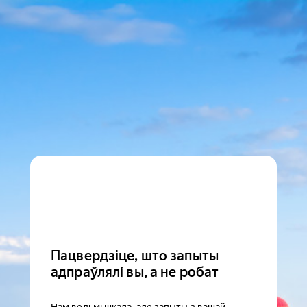
Пацвердзіце, што запыты
адпраўлялі вы, а не робат