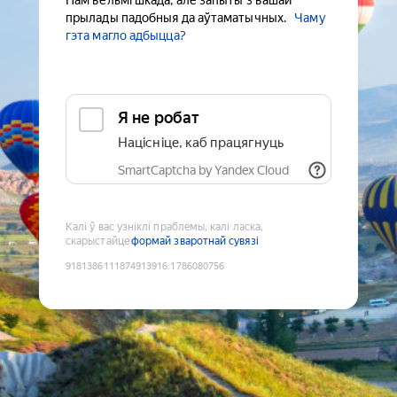
Нам вельмі шкада, але запыты з вашай
прылады падобныя да аўтаматычных.
Чаму
гэта магло адбыцца?
Я не робат
Націсніце, каб працягнуць
SmartCaptcha by Yandex Cloud
Калі ў вас узніклі праблемы, калі ласка,
скарыстайце
формай зваротнай сувязі
9181386111874913916
:
1786080756