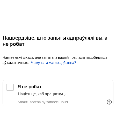
Пацвердзіце, што запыты адпраўлялі вы, а
не робат
Нам вельмі шкада, але запыты з вашай прылады падобныя да
аўтаматычных.
Чаму гэта магло адбыцца?
Я не робат
Націсніце, каб працягнуць
SmartCaptcha by Yandex Cloud