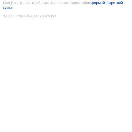
Калі ў вас узніклі праблемы, калі ласка, скарыстайце
формай зваротнай
сувязі
9202216909689240823
:
1786391159